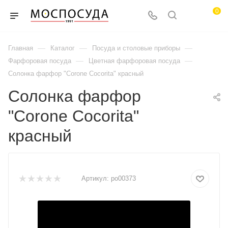
0
—
—
—
Главная
Каталог
Посуда и столовые приборы
—
—
Фарфоровая посуда
Цветная фарфоровая посуда
Солонка фарфор "Corone Cocorita" красный
Солонка фарфор
"Corone Cocorita"
красный
Артикул:
po00373