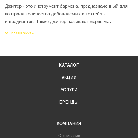
Джиггер - это инструмент бармена, предназначенный для
контроля количества добавляемых в коктейль
ингредиентов. Также джиггер называют мерным
стаканчиком.
Джиггер используется для приготовления классических
коктейлей, где добавление ингредиентов «на глаз» не очень
приветствуется. Представляют он собой два
металлических конических сосуда, которые соединены
КАТАЛОГ
между собой на манер песочных часов.
АКЦИИ
УСЛУГИ
БРЕНДЫ
КОМПАНИЯ
О компании