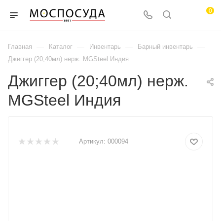
0
—
—
—
—
Главная
Каталог
Инвентарь
Барный инвентарь
Джиггер (20;40мл) нерж. MGSteel Индия
Джиггер (20;40мл) нерж.
MGSteel Индия
Артикул:
000094