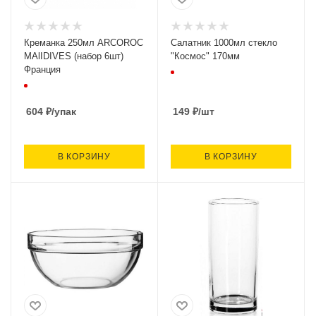
Креманка 250мл ARCOROC
Салатник 1000мл стекло
MAlIDIVES (набор 6шт)
"Космос" 170мм
Франция
604
₽
/упак
149
₽
/шт
В КОРЗИНУ
В КОРЗИНУ