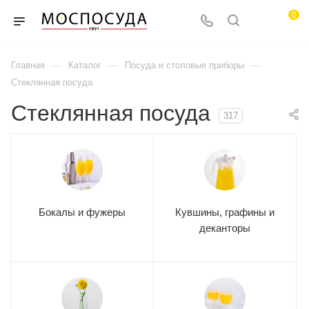
0
—
—
—
Главная
Каталог
Посуда и столовые приборы
Стеклянная посуда
Стеклянная посуда
317
Бокалы и фужеры
Кувшины, графины и
деканторы