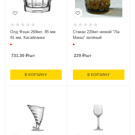
Олд Фэшн 269мл. 85 мм.
Стакан 220мл низкий "Ла-
91 мм. Касабланка
Манш" зелёный
731.30
₽
/шт
229
₽
/шт
В КОРЗИНУ
В КОРЗИНУ