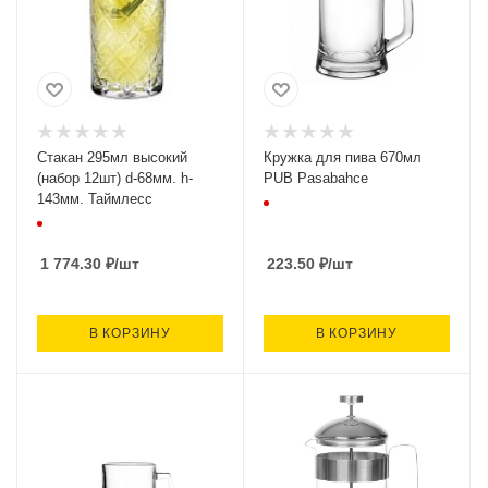
Стакан 295мл высокий
Кружка для пива 670мл
(набор 12шт) d-68мм. h-
PUB Pasabahce
143мм. Таймлесс
1 774.30
₽
/шт
223.50
₽
/шт
В КОРЗИНУ
В КОРЗИНУ