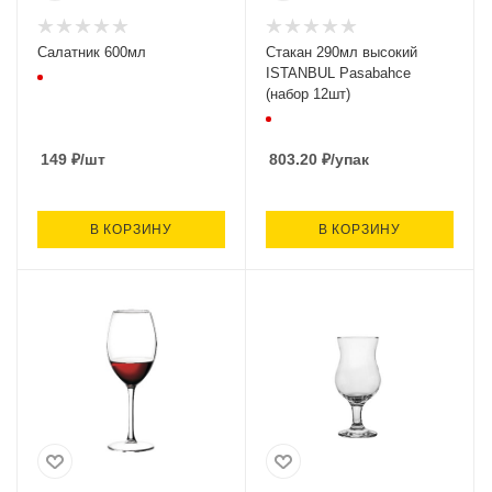
Салатник 600мл
Стакан 290мл высокий
ISTANBUL Pasabahce
(набор 12шт)
149
₽
/шт
803.20
₽
/упак
В КОРЗИНУ
В КОРЗИНУ