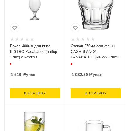
Бокал 400мл для пива
Стакан 270мл олд фэшн
BISTRO Pasabahce (набор
CASABLANCA
12шт) с ножкой
PASABAHCE (набор 12шт)
Россия
1 516
₽
/упак
1 032.30
₽
/упак
В КОРЗИНУ
В КОРЗИНУ