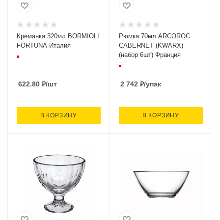
Креманка 320мл BORMIOLI
Рюмка 70мл ARCOROC
FORTUNA Италия
CABERNET (KWARX)
(набор 6шт) Франция
622.80
₽
/шт
2 742
₽
/упак
В КОРЗИНУ
В КОРЗИНУ