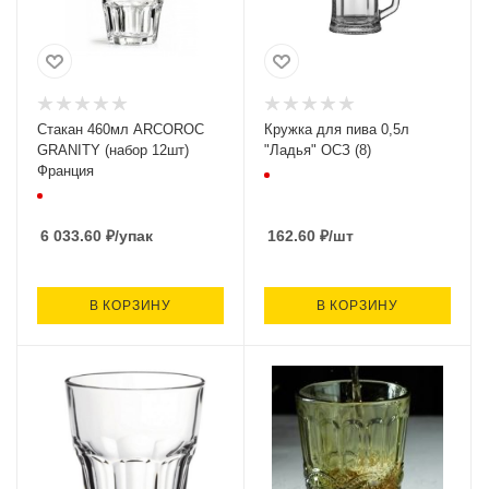
Стакан 460мл ARCOROC
Кружка для пива 0,5л
GRANITY (набор 12шт)
"Ладья" ОСЗ (8)
Франция
6 033.60
₽
/упак
162.60
₽
/шт
В КОРЗИНУ
В КОРЗИНУ