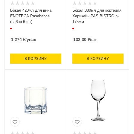
Бокал 420мл для вина
Бокал 380мл для коктейля
ENOTECA Pasabahce
Харикейн PAS BISTRO h-
(набор 6 шт)
175мм
1 274
₽
/упак
132.30
₽
/шт
В КОРЗИНУ
В КОРЗИНУ