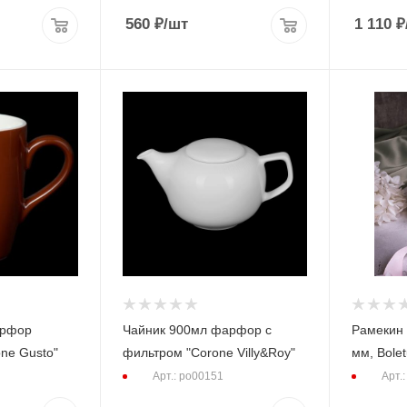
560
₽
/шт
1 110
₽
арфор
Чайник 900мл фарфор с
Рамекин 2
ne Gusto"
фильтром "Corone Villy&Roy"
мм, Bolet
Арт.: po00151
Арт.