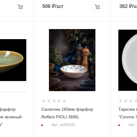
506
₽
/шт
362
₽
/
 фарфор
Салатник 160мм фарфор
Тарелка мелк 335мм фарфор
ный
Reflect PIOLI 36ML
"Corone 
a"
Арт.: po00193
Арт.