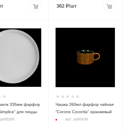
шт
362
₽
/шт
Чашка 260мл фарфор чайная
Simplice" для пиццы
"Corone Cocorita" оранжевый
: po00266
Арт.: po00436