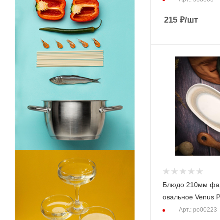
215
₽
/шт
Блюдо 210мм ф
овальное Venus P
Арт.: po00223