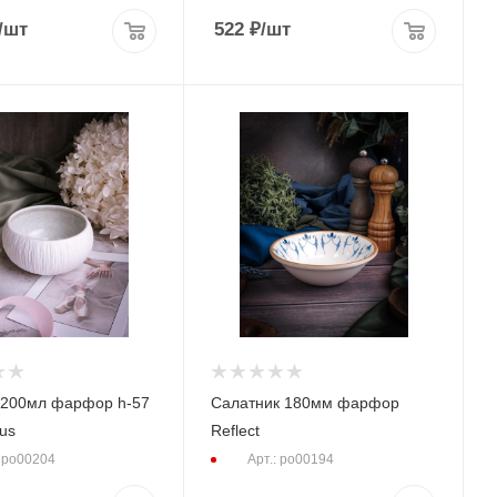
/шт
522
₽
/шт
00мл фарфор h-57
Салатник 180мм фарфор
us
Reflect
: po00204
Арт.: po00194