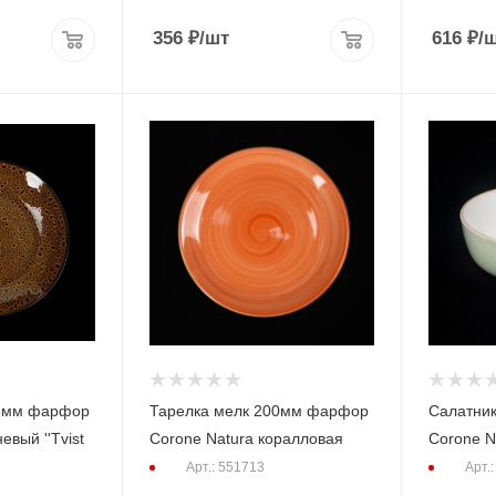
356
₽
/шт
616
₽
/
78мм фарфор
Тарелка мелк 200мм фарфор
Салатни
евый ''Tvist
Corone Natura коралловая
Corone N
Арт.: 551713
Арт.