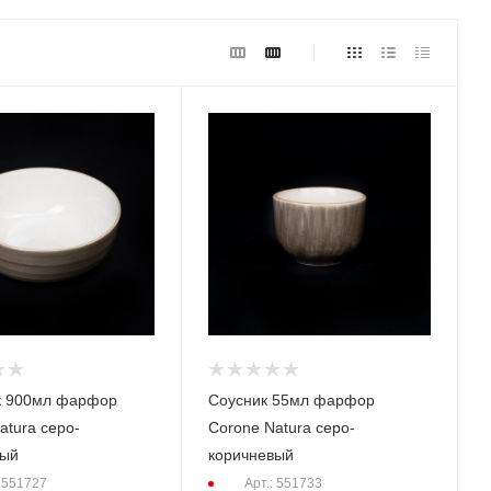
к 900мл фарфор
Соусник 55мл фарфор
atura серо-
Corone Natura серо-
вый
коричневый
: 551727
Арт.: 551733