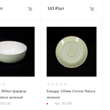
шт
143
₽
/шт
к 900мл фарфор
Блюдце 150мм Corone Natura
atura зеленый
зеленое
: 551730
Арт.: 551765