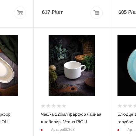
617
₽
/шт
605
₽
/
арфор
Чашка 220мл фарфор чайная
Блюдце 1
IOLI
штабелир. Venus PIOLI
голубое
Арт.: po00263
Арт.