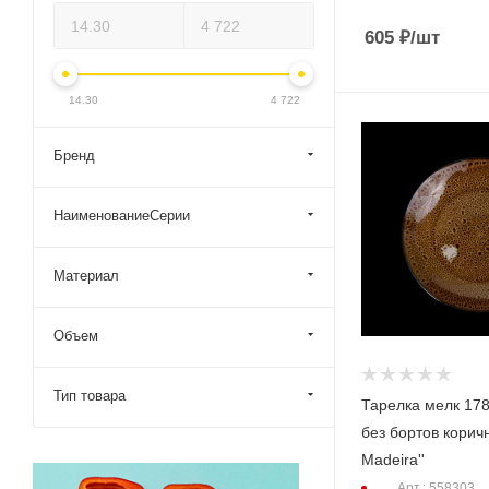
605
₽
/шт
14.30
4 722
Бренд
НаименованиеСерии
Материал
Объем
Тип товара
Тарелка мелк 1
без бортов коричн
Madeira''
Арт.: 558303