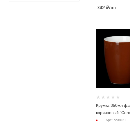
742
₽
/шт
Кружка 350мл ф
коричневый "Coro
Арт.: 558021