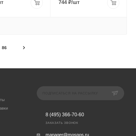
шт
744
₽
/шт
86
ПОДПИСАТЬСЯ НА РАССЫЛКУ
аты
авки
8 (495) 366-70-60
ЗАКАЗАТЬ ЗВОНОК
manager@mospos.ru