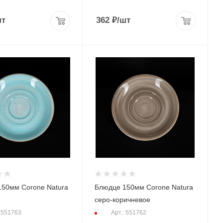
шт
362
₽
/шт
50мм Corone Natura
Блюдце 150мм Corone Natura
серо-коричневое
: 551763
Арт.: 551762