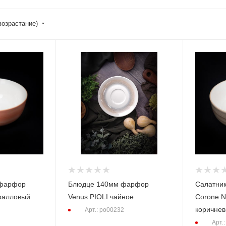
возрастание)
 фарфор
Блюдце 140мм фарфор
Салатни
оралловый
Venus PIOLI чайное
Corone N
коричне
Арт.: po00232
Арт.