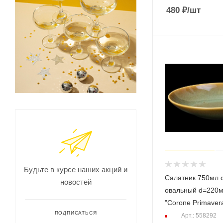
480
₽
/шт
Будьте в курсе наших акций и
Салатник 750мл
новостей
овальный d=220мм зеле
"Corone Primaver
ПОДПИСАТЬСЯ
Арт.: 558292