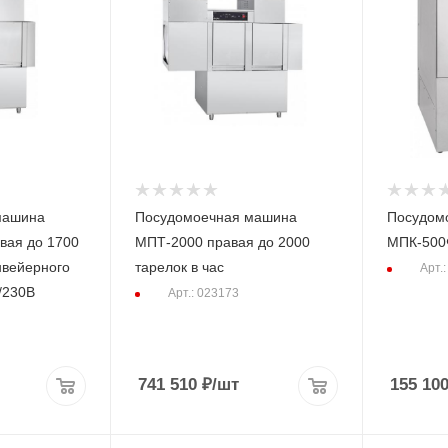
машина
Посудомоечная машина
Посудом
вая до 1700
МПТ-2000 правая до 2000
МПК-500
онвейерного
тарелок в час
Арт.
0/230В
Арт.: 023173
741 510
₽
/шт
155 10