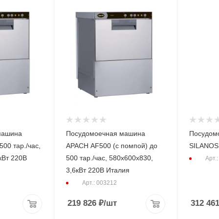
машина
Посудомоечная машина
Посудом
APACH AF500 (с помпой) до
SILANOS
кВт 220В
500 тар./час, 580x600x830,
Арт.
3,6кВт 220В Италия
Арт.: 003212
219 826
₽
/шт
312 461