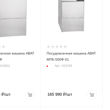
оечная машина АВАТ
Посудомоечная машина АВАТ
Ф
МПК-500Ф-01
: 016811
Арт.: 023159
0
₽
/шт
165 990
₽
/шт