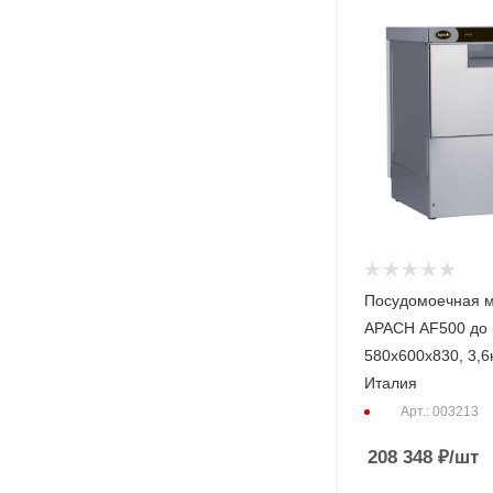
Посудомоечная 
APACH AF500 до 500 тар./час,
580x600x830, 3,6
Италия
Арт.: 003213
208 348
₽
/шт