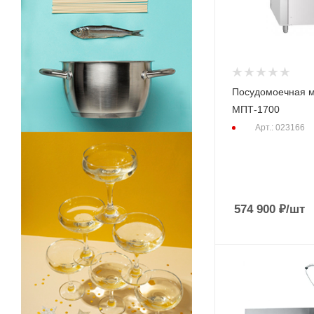
Посудомоечная 
МПТ-1700
Арт.: 023166
574 900
₽
/шт