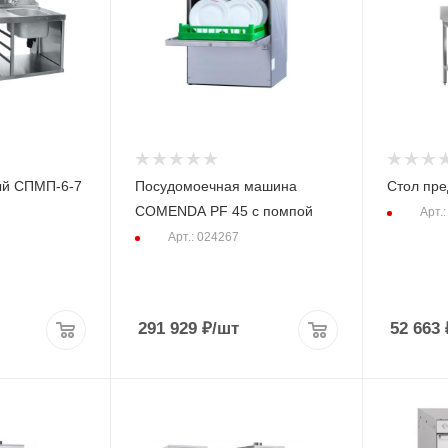
ый СПМП-6-7
Посудомоечная машина
Стол пр
COMENDA PF 45 с помпой
Арт.
Арт.: 024267
291 929
₽
/шт
52 663