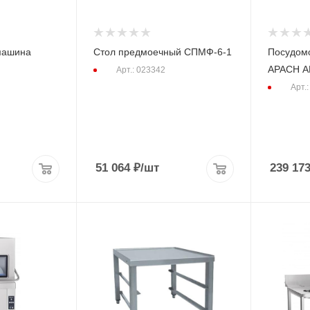
машина
Стол предмоечный СПМФ-6-1
Посудом
APACH A
Арт.: 023342
Арт.
51 064
₽
/шт
239 173