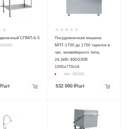
едмоечный СПМП-6-5
Посудомоечная машина
МПТ-1700 до 1700 тарелок в
: 015053
час, конвейерного типа,
24,3кВт 400/230В
1595х770х16
Арт.: 003201
₽
/шт
532 000
₽
/шт