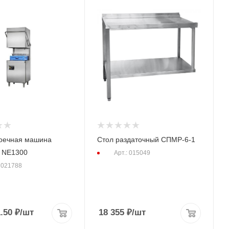
оечная машина
Стол раздаточный СПМР-6-1
 NE1300
Арт.: 015049
: 021788
.50
₽
/шт
18 355
₽
/шт