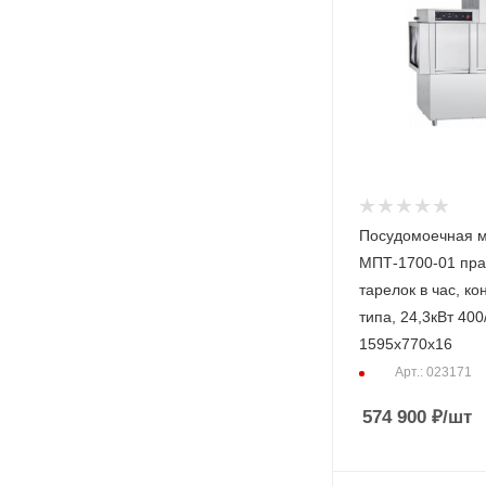
Посудомоечная 
МПТ-1700-01 пра
тарелок в час, к
типа, 24,3кВт 40
1595х770х16
Арт.: 023171
574 900
₽
/шт