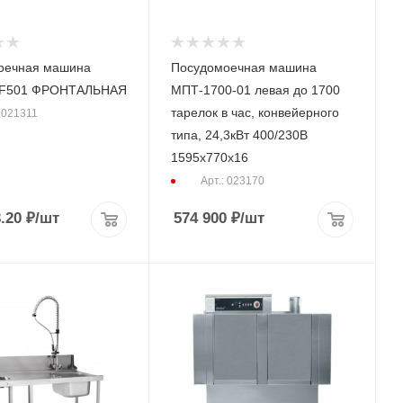
оечная машина
Посудомоечная машина
F501 ФРОНТАЛЬНАЯ
МПТ-1700-01 левая до 1700
тарелок в час, конвейерного
: 021311
типа, 24,3кВт 400/230В
1595х770х16
Арт.: 023170
.20
₽
/шт
574 900
₽
/шт