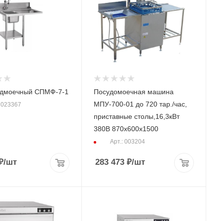
едмоечный СПМФ-7-1
Посудомоечная машина
МПУ-700-01 до 720 тар./час,
: 023367
приставные столы,16,3кВт
380В 870х600х1500
Арт.: 003204
₽
/шт
283 473
₽
/шт