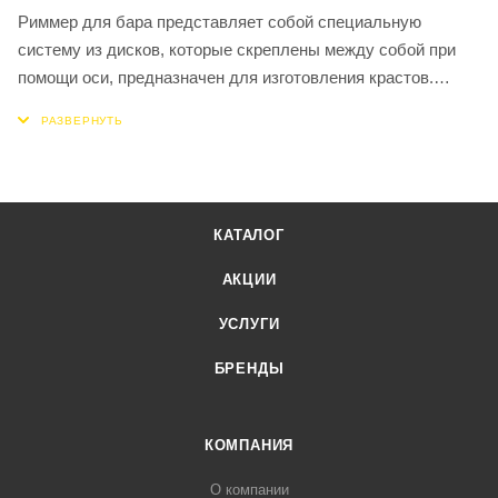
Риммер для бара представляет собой специальную
систему из дисков, которые скреплены между собой при
помощи оси, предназначен для изготовления крастов.
Красты – декоративное украшение коктейльной посуды,
которое заключается в добавлении сахара, соли и других
ингредиентов на края бокала. Именно за счет
использования риммера бармен может создать
действительно уникальный и запоминающийся краст. Края
КАТАЛОГ
бокала для коктейля сначала окунают в воду или сок, а
после в необходимый ингредиент краста. Важно не
АКЦИИ
переборщить, чтобы этот ингредиент не попал в коктейль
УСЛУГИ
до употребления.
БРЕНДЫ
КОМПАНИЯ
О компании