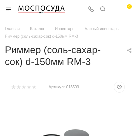
0
—
—
—
—
Главная
Каталог
Инвентарь
Барный инвентарь
Риммер (соль-сахар-сок) d-150мм RM-3
Риммер (соль-сахар-
сок) d-150мм RM-3
Артикул:
013503