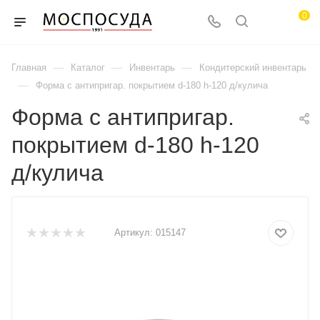
0
—
—
—
Главная
Каталог
Инвентарь
Кондитерский инвентарь
—
Форма с антипригар. покрытием d-180 h-120 д/кулича
Форма с антипригар.
покрытием d-180 h-120
д/кулича
Артикул:
015147