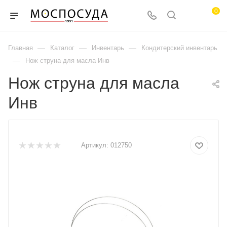
0
—
—
—
Главная
Каталог
Инвентарь
Кондитерский инвентарь
—
Нож струна для масла Инв
Нож струна для масла
Инв
Артикул:
012750