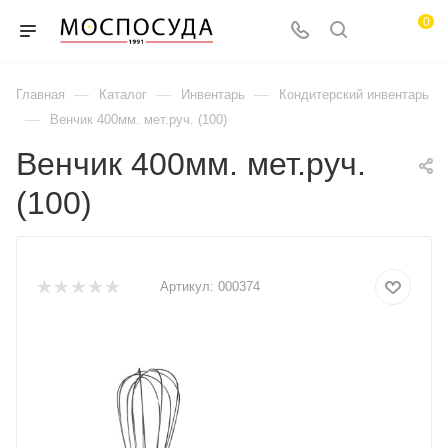
0
—
—
—
Главная
Каталог
Инвентарь
Кондитерский инвентарь
—
Венчик 400мм. мет.руч. (100)
Венчик 400мм. мет.руч.
(100)
Артикул:
000374