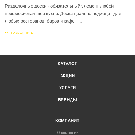
Разделочные доски - обязательный элемент любой
профессиональной кухни. Доска деально подходит для
любых ресторанов, баров и кафе.
Преимущества:
- прочность, долговечность и гигиеничность;
КАТАЛОГ
- удобная для профессионального использования;
АКЦИИ
- изготовлена из пищевого полипропилена
УСЛУГИ
MOSPOSUDA рекомендует использовать несколько типов
БРЕНДЫ
досок для разных продуктов. Доска синего цвета
используется для морепродуктов.
КОМПАНИЯ
О компании