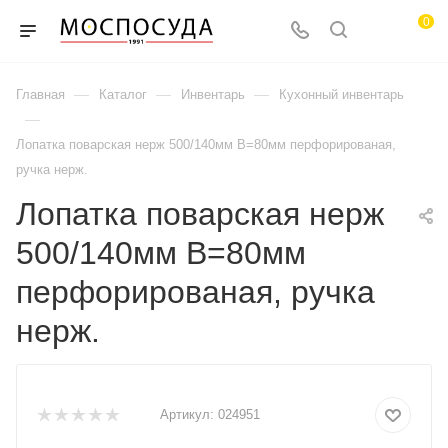
0
—
—
—
Главная
Каталог
Инвентарь
Кухонный инвентарь
—
Лопатка поварская нерж 500/140мм В=80мм перфорированая,
ручка нерж.
Лопатка поварская нерж
500/140мм В=80мм
перфорированая, ручка
нерж.
Артикул:
024951