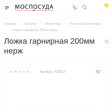
0
—
—
—
Главная
Каталог
Инвентарь
Кухонный инвентарь
—
Ложка гарнирная 200мм нерж
Ложка гарнирная 200мм
нерж
Артикул:
019313