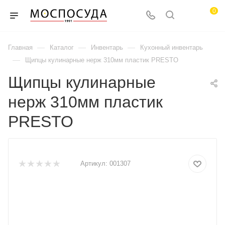
0
—
—
—
Главная
Каталог
Инвентарь
Кухонный инвентарь
—
Щипцы кулинарные нерж 310мм пластик PRESTO
Щипцы кулинарные
нерж 310мм пластик
PRESTO
Артикул:
001307