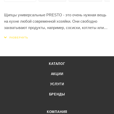
Щипцы универсальные PRESTO - это очень нужная вещь
на кухне любой современной хозяйки. Они свободно
захватывают продукты, например, сосиски, котлеты или
куски мяса, а ваши руки остаются чистыми. Пластиковые
вставки не повреждают антипригарное покрытие, поэтому
данное изделие можно использовать на всех видах
посуды. Щипцы 93-AC-TN-08 не впитывают запахи, очень
легко моются вручную с неабразивными средствами или с
КАТАЛОГ
использованием посудомоечной машины. Прочная,
надежная, жаростойкая посуда позволит вам
АКЦИИ
почувствовать себя настоящим шеф-поваром.
УСЛУГИ
БРЕНДЫ
КОМПАНИЯ