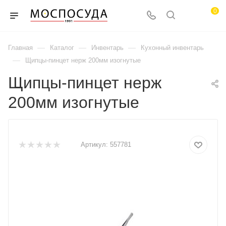
0
—
—
—
Главная
Каталог
Инвентарь
Кухонный инвентарь
—
Щипцы-пинцет нерж 200мм изогнутые
Щипцы-пинцет нерж
200мм изогнутые
Артикул:
557781