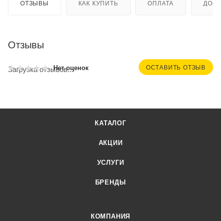
ОТЗЫВЫ
КАК КУПИТЬ
ОПЛАТА
ДОСТ
Отзывы
ОСТАВИТЬ ОТЗЫВ
Нет оценок
Загрузка отзывов...
КАТАЛОГ
АКЦИИ
УСЛУГИ
БРЕНДЫ
КОМПАНИЯ