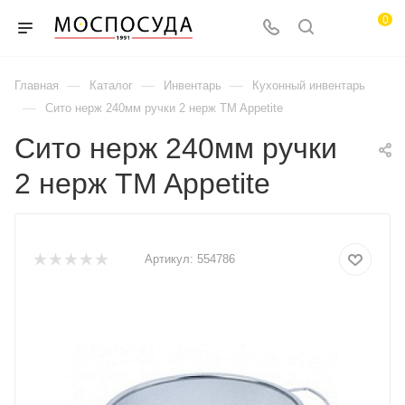
0
—
—
—
Главная
Каталог
Инвентарь
Кухонный инвентарь
—
Сито нерж 240мм ручки 2 нерж TM Appetite
Сито нерж 240мм ручки
2 нерж TM Appetite
Артикул:
554786