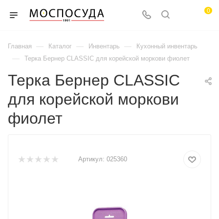
0
—
—
—
Главная
Каталог
Инвентарь
Кухонный инвентарь
—
Терка Бернер CLASSIC для корейской моркови фиолет
Терка Бернер CLASSIC
для корейской моркови
фиолет
Артикул:
025360