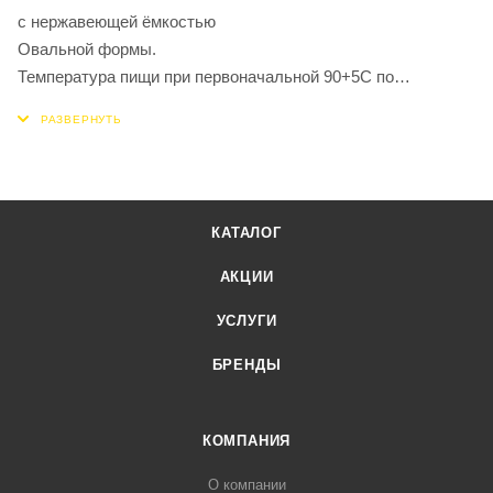
с нержавеющей ёмкостью
Овальной формы.
Температура пищи при первоначальной 90+5С по
истечении 6 часов и герметично закрытом термосе, при t
окружающего воздуха не менее 20С, не менее 40С
КАТАЛОГ
АКЦИИ
УСЛУГИ
БРЕНДЫ
КОМПАНИЯ
О компании