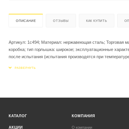
ОПИСАНИЕ
ОТЗЫВЫ
КАК КУПИТЬ
ОП
Артикул: 1с494; Материал: нержавеющая сталь; Торговая мар
коробка; тип горлышка: широкое; эксплуатационные характ
после испытания (испытания производятся при температур
Тип: «SD» с ручкой, трехсекционный с пластмассовыми конт
Термос изготовлен из нержавеющей стали не боится вибрац
он надежен, прочен и долговечен в эксплуатации.
Двойная металлическая колба с глубоким вакуумом обесп
Благодаря ручкам для переноски, компактным и обтекаем
Внимание! Не рекомендуется готовые блюда хранить в закр
КАТАЛОГ
КОМПАНИЯ
АКЦИИ
О компании