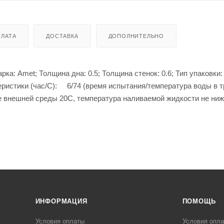
ЛАТА
ДОСТАВКА
ДОПОЛНИТЕЛЬНО
ка: Amet; Толщина дна: 0.5; Толщина стенок: 0.6; Тип упаковки:
еристики (час/С): 6/74 (время испытания/температура воды в 
е внешней среды 20С, температура наливаемой жидкости не ниж
ейнерами для 3-х разных блюд , вместимость каждого контейнер
ий, способен переносить легкие удары без разрушения колбы, 
ечивает длительное сохранение температуры.
ым формам, термосы являются удобными в использовании.
ытом термосе более 6 часов.
ИНФОРМАЦИЯ
ПОМОЩЬ
Условия оплаты
Условия опл