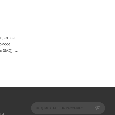
 цветная
трмосе
е 95С)),
а - 0,4 л.
а поэтому
ПОДПИСАТЬСЯ НА РАССЫЛКУ
аты