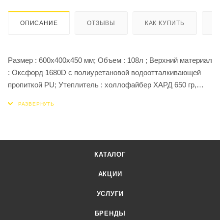
ОПИСАНИЕ
ОТЗЫВЫ
КАК КУПИТЬ
О
Размер : 600х400х450 мм; Объем : 108л ; Верхний материал
: Оксфорд 1680D c полиуретановой водоотталкивающей
пропиткой PU; Утеплитель : холлофайбер ХАРД 650 гр,
толщина 2 см; Внутренняя фольга : металлизированная
отражающая плёнка на полипропиленовой основе;
КАТАЛОГ
АКЦИИ
УСЛУГИ
БРЕНДЫ