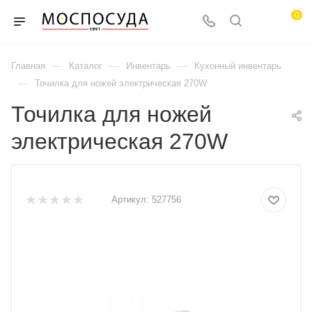
0
—
—
—
Главная
Каталог
Инвентарь
Кухонный инвентарь
—
Точилка для ножей электрическая 270W
Точилка для ножей
электрическая 270W
Артикул:
527756