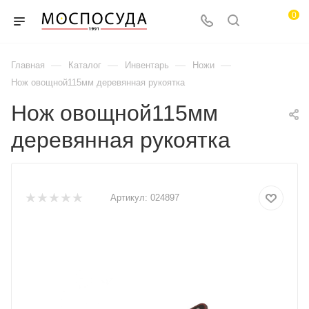
0
—
—
—
—
Главная
Каталог
Инвентарь
Ножи
Нож овощной115мм деревянная рукоятка
Нож овощной115мм
деревянная рукоятка
Артикул:
024897