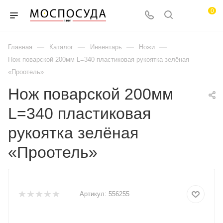
0
—
—
—
—
Главная
Каталог
Инвентарь
Ножи
Нож поварской 200мм L=340 пластиковая рукоятка зелёная
«Проотель»
Нож поварской 200мм
L=340 пластиковая
рукоятка зелёная
«Проотель»
Артикул:
556255