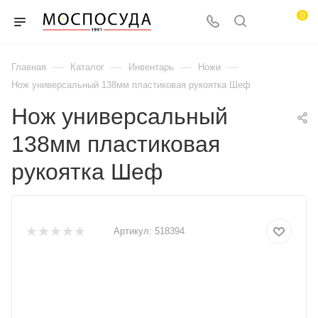
0
—
—
—
—
Главная
Каталог
Инвентарь
Ножи
Нож универсальный 138мм пластиковая рукоятка Шеф
Нож универсальный
138мм пластиковая
рукоятка Шеф
Артикул:
518394