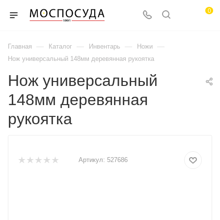
0
—
—
—
—
Главная
Каталог
Инвентарь
Ножи
Нож универсальный 148мм деревянная рукоятка
Нож универсальный
148мм деревянная
рукоятка
Артикул:
527686