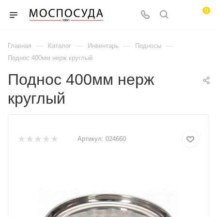
0
—
—
—
—
Главная
Каталог
Инвентарь
Подносы
Поднос 400мм нерж круглый
Поднос 400мм нерж
круглый
Артикул:
024660