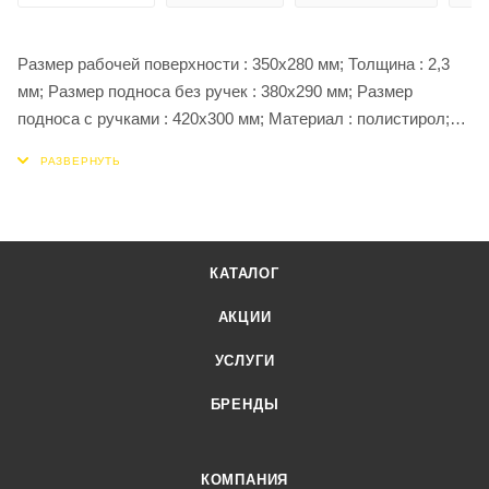
Размер рабочей поверхности : 350х280 мм; Толщина : 2,3
мм; Размер подноса без ручек : 380х290 мм; Размер
подноса с ручками : 420х300 мм; Материал : полистирол;
Цвет : бежевый (возможность исполнения в любом цвете
на заказ) ; Замораживание : до -5 С; Использование в
посудомоечной машине : до +85 С;
КАТАЛОГ
АКЦИИ
УСЛУГИ
БРЕНДЫ
КОМПАНИЯ