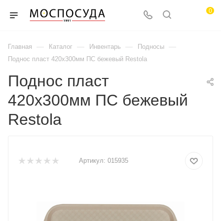
0
—
—
—
—
Главная
Каталог
Инвентарь
Подносы
Поднос пласт 420х300мм ПС бежевый Restola
Поднос пласт
420х300мм ПС бежевый
Restola
Артикул:
015935