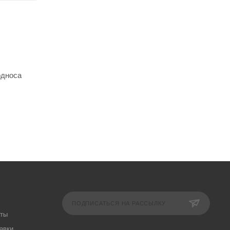
односа
ПОДПИСАТЬСЯ НА РАССЫЛКУ
аты
авки