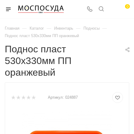
0
—
—
—
—
Главная
Каталог
Инвентарь
Подносы
Поднос пласт 530х330мм ПП оранжевый
Поднос пласт
530х330мм ПП
оранжевый
Артикул:
024887