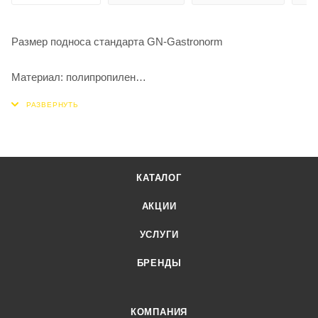
Размер подноса стандарта GN-Gastronorm
Материал: полипропилен
Подносы изготовлены из высококачественного материала с
использованием износостойких английских красителей.
Это позволяет изделиям выдерживать длительный цикл
КАТАЛОГ
обработки в посудомоечных машинах.
АКЦИИ
При этом подносы не деформируются и сохраняют свой
УСЛУГИ
первоначальный цвет.
БРЕНДЫ
Подносы снабжены ребрами жесткости, которые
значительно увеличивают прочность изделия.
КОМПАНИЯ