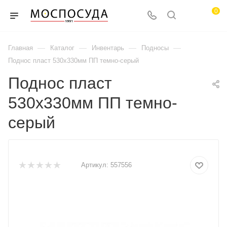
0
—
—
—
—
Главная
Каталог
Инвентарь
Подносы
Поднос пласт 530х330мм ПП темно-серый
Поднос пласт
530х330мм ПП темно-
серый
Артикул:
557556