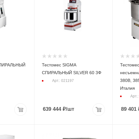
СПИРАЛЬНЫЙ
Тестомес SIGMA
Тестомес
СПИРАЛЬНЫЙ SILVER 60 3Ф
несъемна
380В, 38
Арт.: 021197
Италия
Арт.
639 444
₽
/шт
89 401