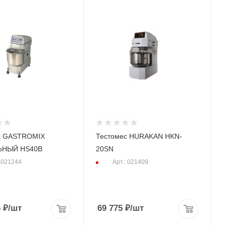
с GASTROMIX
Тестомес HURAKAN HKN-
ЬНЫЙ HS40В
20SN
: 021244
Арт.: 021409
6
₽
/шт
69 775
₽
/шт