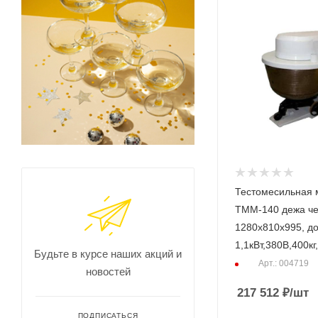
Тестомесильная
ТММ-140 дежа че
1280х810х995, до 
1,1кВт,380В,400кг
Будьте в курсе наших акций и
Арт.: 004719
новостей
217 512
₽
/шт
ПОДПИСАТЬСЯ