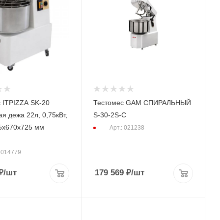
 ITPIZZA SK-20
Тестомес GAM СПИРАЛЬНЫЙ
я дежа 22л, 0,75кВт,
S-30-2S-C
5x670x725 мм
Арт.: 021238
: 014779
₽
/шт
179 569
₽
/шт