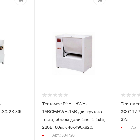
A
Тестомес PYHL HWH-
Тестомес
-30-2S 3Ф
15BCE/HWH-15B для крутого
3Ф СПИР
теста, объем дежи 15л, 1.1кВт,
32л
220В, 80кг, 640х490х820,
Арт.
Арт.: 004720