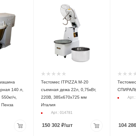
 машина
Тестомес ITPIZZA M-20
Тестоме
рная 140 л,
съемная дежа 22л, 0,75кВт,
СПИРАЛ
550кг/ч,
220В, 385x670x725 мм
Арт.
, Пенза
Италия
Арт.: 014781
150 302
₽
/шт
104 28