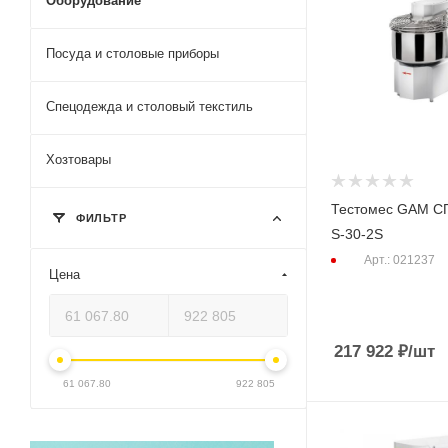
Оборудование
Посуда и столовые приборы
Спецодежда и столовый текстиль
Хозтовары
Тестомес GAM 
ФИЛЬТР
S-30-2S
Арт.: 021237
Цена
217 922
₽
/шт
61 067.80
922 805