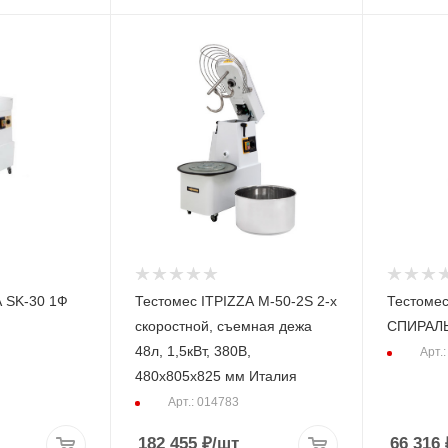
A SK-30 1Ф
Тестомес ITPIZZA M-50-2S 2-х
Тестоме
скоростной, съемная дежа
СПИРАЛ
48л, 1,5кВт, 380В,
Арт.
480х805х825 мм Италия
Арт.: 014783
182 455
₽
/шт
66 316