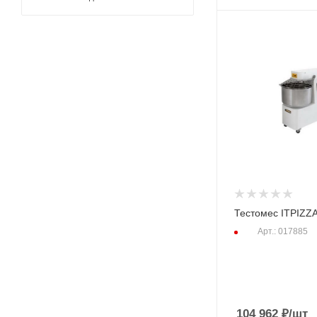
Тестомес ITPIZZ
Арт.: 017885
104 962
₽
/шт