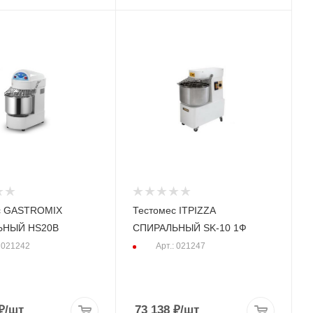
с GASTROMIX
Тестомес ITPIZZA
ЬНЫЙ HS20В
СПИРАЛЬНЫЙ SK-10 1Ф
: 021242
Арт.: 021247
₽
/шт
73 138
₽
/шт