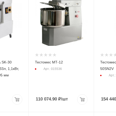
A SK-30
Тестомес МТ-12
Тестоме
3л, 1,1кВт,
50SN2V
Арт.: 015536
05 мм
Арт.
110 074.90
₽
/шт
154 44