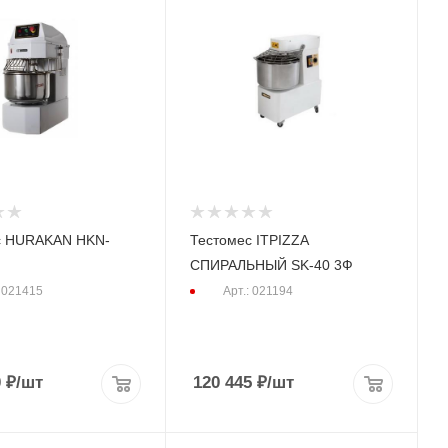
с HURAKAN HKN-
Тестомес ITPIZZA
СПИРАЛЬНЫЙ SK-40 3Ф
: 021415
Арт.: 021194
0
₽
/шт
120 445
₽
/шт