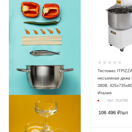
Тестомес ITPIZZ
несъемная дежа 3
380В, 425x735x8
Италия
Арт.: 014780
106 496
₽
/шт