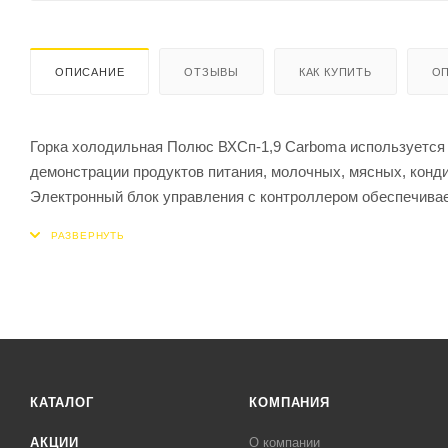
ОПИСАНИЕ
ОТЗЫВЫ
КАК КУПИТЬ
ОП
Горка холодильная Полюс ВХСп-1,9 Carboma используется 
демонстрации продуктов питания, молочных, мясных, конди
Электронный блок управления с контроллером обеспечива
централизованным системам мониторинга.
Материал корпуса - оцинкованная сталь с теплоизоляцией
серебристого цвета, боковины изготовлены из пластика. 
размещать на разной высоте, а также под углом. Глубина п
Охлаждение динамического типа, оттайка с помощью естест
шторкой, выпаривателем конденсата, LED-подсветкой, защ
установки оборудования на неровном полу.
КАТАЛОГ
КОМПАНИЯ
АКЦИИ
О компании