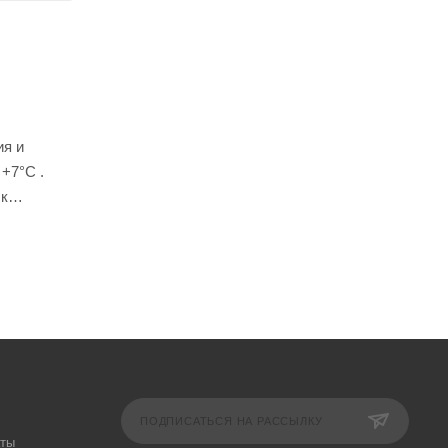
ия и
+7°С .
 к
м
можно
чной
я
ПОДПИСАТЬСЯ НА РАССЫЛКУ
аты