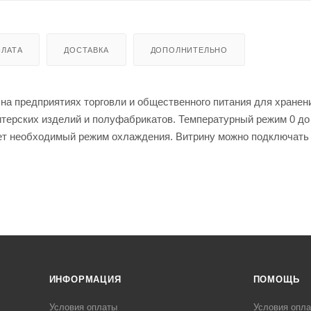
ЛАТА
ДОСТАВКА
ДОПОЛНИТЕЛЬНО
на предприятиях торговли и общественного питания для хранен
терских изделий и полуфабрикатов. Температурный режим 0 до 
ет необходимый режим охлаждения. Витрину можно подключать
 ППУ, внешней обшивки и полок - сталь с полимерным покрытие
Горка оснащена четырьмя полками с кронштейнами, которые воз
олок - 400 мм, нижней зоны выкладки - 625 мм.
венного теплопритока. Витрина оборудована стеклопакетом, но
итным бампером. Высота ножек регулируется от 30 до 50 мм дл
ИНФОРМАЦИЯ
ПОМОЩЬ
Условия оплаты
Условия опл