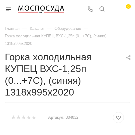
0
—
—
—
Главная
Каталог
Оборудование
Горка холодильная КУПЕЦ ВХС-1,25п (0...+7С), (синяя)
1318х995х2020
Горка холодильная
КУПЕЦ ВХС-1,25п
(0...+7С), (синяя)
1318х995х2020
Артикул:
004032