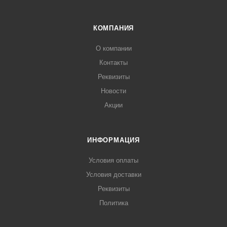
синий. Оборудование может быть использовано как
самостоятельно, так и соединяться в одну торговую линию.
КОМПАНИЯ
О компании
Контакты
Реквизиты
Новости
Акции
ИНФОРМАЦИЯ
Условия оплаты
Условия доставки
Реквизиты
Политика