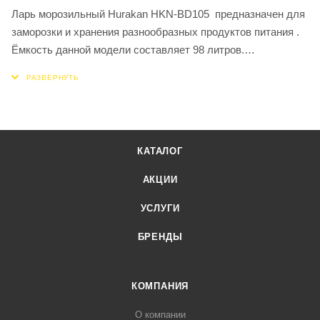
Ларь морозильный Hurakan HKN-BD105 предназначен для
заморозки и хранения разнообразных продуктов питания .
Ёмкость данной модели составляет 98 литров.
Преимуществом ларя является сранительно небольшие
габариты, что позволит устанавливать его в помещения с
ограниченным пространством.
Ларь оснащен настраиваемым
термостатом.Температурный режим данной модели от -18
КАТАЛОГ
до - 25°С. Оборудование работает на хладагенте R600a.
Глухая крышка (толщина стенок – 8 см) позволяет
АКЦИИ
максимально эффективно сохранять внутренний холод.
УСЛУГИ
Класс потребления энергии A+.
БРЕНДЫ
HURAKAN HKN-BD105 отличное решение для склада,
магазинов различного формата и для предприятий
общественного питания,
КОМПАНИЯ
О компании