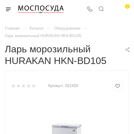
0
—
—
—
Главная
Каталог
Оборудование
Ларь морозильный HURAKAN HKN-BD105
Ларь морозильный
HURAKAN HKN-BD105
Артикул:
021429