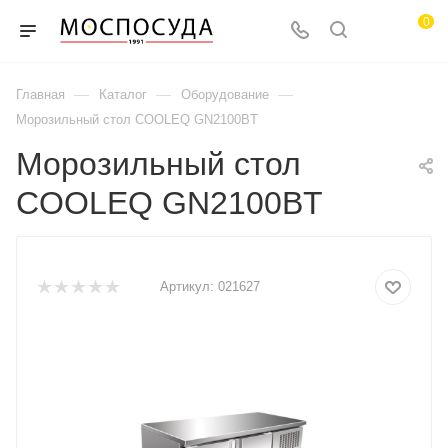
0
—
—
—
Главная
Каталог
Оборудование
Морозильный стол COOLEQ GN2100BT
Морозильный стол
COOLEQ GN2100BT
Артикул:
021627