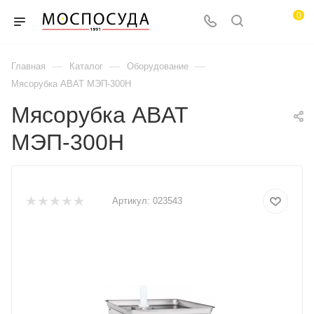
0
—
—
—
Главная
Каталог
Оборудование
Мясорубка ABAT МЭП-300Н
Мясорубка ABAT
МЭП-300Н
Артикул:
023543