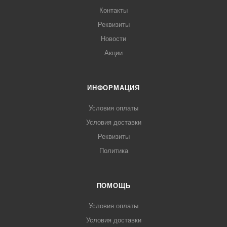
Корпус, шнек, лоток, облицовка и зажимная гайка
Контакты
изготовлены из нержавеющей стали. В комплект входят
Реквизиты
привод, насадка-мясорубка, лоток и толкатель.
Новости
Акции
ИНФОРМАЦИЯ
Условия оплаты
Условия доставки
Реквизиты
Политика
ПОМОЩЬ
Условия оплаты
Условия доставки