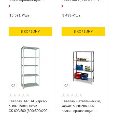
полки нержавеющие
СК-600/400 (600х400х1800,
СКО-600/500
4 полки) О
(600х500х1800, 4 полки)
15 571
₽
/шт
9 493
₽
/шт
В КОРЗИНУ
В КОРЗИНУ
Стеллаж T-REAL каркас-
Стеллаж металлический,
оцинк. полки-нерж.
каркас оцинкованный,
СК-600/500 (600х500х2000,
полки нержавеющие