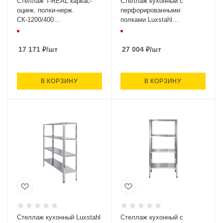
Стеллаж T-REAL каркас-
Стеллаж кухонный с
оцинк. полки-нерж.
перфорированными
СК-1200/400
полками Luxstahl
(1200х400х1800, 4 полки) О
СРП-1800*1300*400
17 171
₽
/шт
27 004
₽
/шт
В КОРЗИНУ
В КОРЗИНУ
Стеллаж кухонный Luxstahl
Стеллаж кухонный с