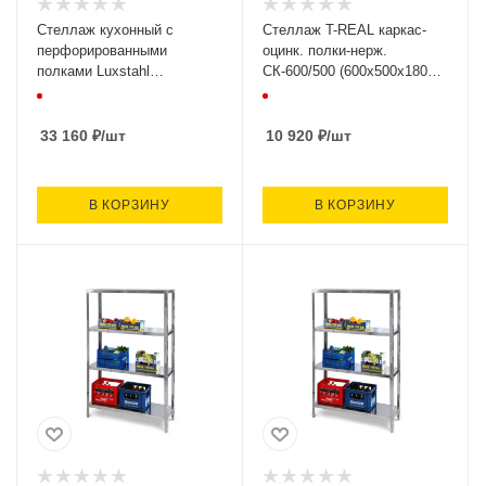
Стеллаж кухонный с
Стеллаж T-REAL каркас-
перфорированными
оцинк. полки-нерж.
полками Luxstahl
СК-600/500 (600х500х1800,
СРП-1800*2000*300
4 полки) О
33 160
₽
/шт
10 920
₽
/шт
В КОРЗИНУ
В КОРЗИНУ