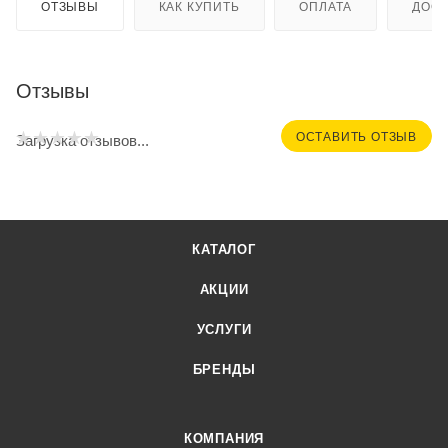
ОТЗЫВЫ
КАК КУПИТЬ
ОПЛАТА
ДОСТ
Отзывы
ОСТАВИТЬ ОТЗЫВ
Загрузка отзывов...
КАТАЛОГ
АКЦИИ
УСЛУГИ
БРЕНДЫ
КОМПАНИЯ