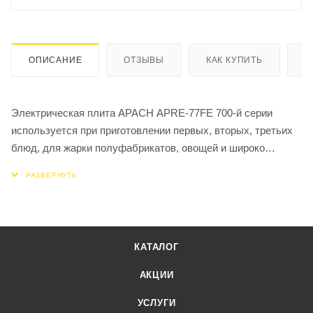
ОПИСАНИЕ
ОТЗЫВЫ
КАК КУПИТЬ
О
Электрическая плита APACH APRE-77FE 700-й серии
используется при приготовлении первых, вторых, третьих
блюд, для жарки полуфабрикатов, овощей и широко
применяется на предприятиях общественного питания.
Конфорки выполнены из высококачественного чугуна и
оснащены устройством защиты от перегрева. Корпус и
рабочая поверхность — из нержавеющей стали AISI 304
толщиной 1 мм.
КАТАЛОГ
Плита укомплектована выдвижным поддоном для сбора
остатков пищи и жарочным шкафом на 3 уровня с
АКЦИИ
закругленными краями, который подходит для работы с
УСЛУГИ
гастроемкостями GN 2/1.