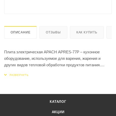
ОПИСАНИЕ
ОТЗЫВЫ
КАК КУПИТЬ
О
Плита электрическая APACH APRES-77P – кухонное
оборудование, используемое для варения, жарения и
других видов тепловой обработки продуктов питания.
Данный аппарат отличается простотой в обращении,
система управления – электромеханическая
Габариты аппарата: длина – 700 мм, глубина – 700 мм,
высота – 850 мм. Количество нагревательных элементов –
4.
КАТАЛОГ
АКЦИИ