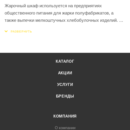
Жарочный шкаф используется на предприятиях
общественного питания для жарки полуфабрикатов, а
также выпечки мелкоштучных хлебобулочных изделий.
Шкаф оборудован двумя духовками, в каждой из которых
находится по три противня размером 530х470х30мм,
изготовленных из нержавеющей стали. Количество уровней
в каждой камере - 4. Корпус, все элементы и рабочие
камеры изготовлены из нержавеющей стали. Ножки
КАТАЛОГ
регулируются по высоте.
Диапазон рабочей температуры - 20°C - 270°C. Аварийный
АКЦИИ
терморегулятор защищает от перегрева свыше
УСЛУГИ
320°C. Мощность верхних и нижних тэнов регулируется
раздельно. Предусмотрены функции принудительного
БРЕНДЫ
пароувлажнения и конвекции.
КОМПАНИЯ
О компании