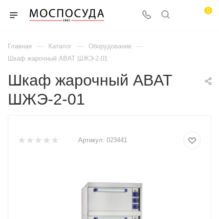
0
—
—
—
Главная
Каталог
Оборудование
Шкаф жарочный ABAT ШЖЭ-2-01
Шкаф жарочный ABAT
ШЖЭ-2-01
Артикул:
023441