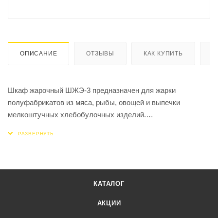
ОПИСАНИЕ
ОТЗЫВЫ
КАК КУПИТЬ
О
Шкаф жарочный ШЖЭ-3 предназначен для жарки
полуфабрикатов из мяса, рыбы, овощей и выпечки
мелкоштучных хлебобулочных изделий.
Каждая духовка имеет духовку 3 противня, размером
530х475х30мм выполненными из черного металла. Имеет
раздельную регулировку мощности верхнего и нижнего
блоков ТЭНов. Рабочий диапазон температуры = 65-27°С,
установленный аварийный терморегулятор предохраняет
КАТАЛОГ
шкаф от перегрева свыше 300°С.
Шкаф жарочный ШЖЭ-3 имеет крашеные боковые и
АКЦИИ
заднюю облицовку, регулируемые по высоте ножки.