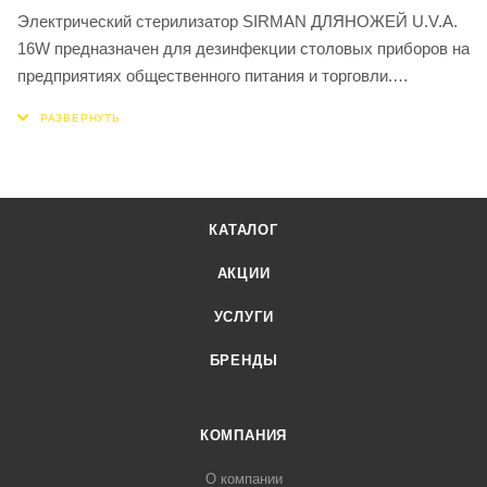
Электрический стерилизатор SIRMAN ДЛЯНОЖЕЙ U.V.A.
16W предназначен для дезинфекции столовых приборов на
предприятиях общественного питания и торговли.
Аппарат выполнен из нержавеющей стали AISI 430, а
дверца - из дымчатого плексигласа и полностью закрывает
камеру.
Стерилизатор оборудован двумя ртутными UV- лампами с
защитой из металлической сети и защитным
КАТАЛОГ
микровыключателем, который выключает лампу при
открытии дверцы и включающий её при закрытии. Кроме
АКЦИИ
того, модель оснащена таймером (0-120 мин) и встроенной
УСЛУГИ
ёмкостью для сбора воды.
Прибор рассчитан на 15 ножей, максимальная длина
БРЕНДЫ
лезвия ножа - 310 мм.
КОМПАНИЯ
О компании