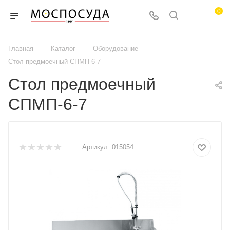
0
—
—
—
Главная
Каталог
Оборудование
Стол предмоечный СПМП-6-7
Стол предмоечный
СПМП-6-7
Артикул:
015054