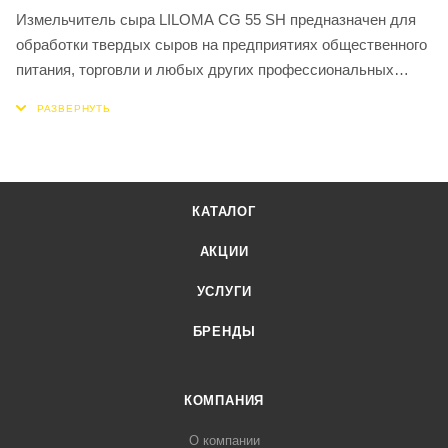
Измельчитель сыра LILOMA CG 55 SH предназначен для
обработки твердых сыров на предприятиях общественного
питания, торговли и любых других профессиональных
кухнях.
Корпус выполнен из высококачественной нержавеющей
стали, что обеспечивает - гигиену в процессе работы и
легкую очистку устройства.
Модель оснащена инновационном двигателем, в котором
КАТАЛОГ
нет ремней или цепей, подлежащих замене. Высокая
скорость вращения рабочих механизмов обеспечивает
АКЦИИ
производительность измельчителя до 40-ти килограммов в
УСЛУГИ
час.
БРЕНДЫ
КОМПАНИЯ
О компании