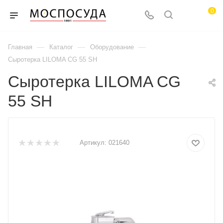
0
—
—
—
Главная
Каталог
Оборудование
Сыротерка LILOMA CG 55 SH
Сыротерка LILOMA CG
55 SH
Артикул:
021640