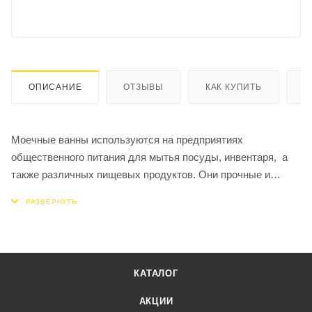
ОПИСАНИЕ
ОТЗЫВЫ
КАК КУПИТЬ
О
Моечные ванны используются на предприятиях
общественного питания для мытья посуды, инвентаря, а
также различных пищевых продуктов. Они прочные и
вместительные, благодаря чему повышают эффективность
работы персонала и производительность предприятия
общественного питания.
Двухсекционная ванна ТММ ВМС-Н 2/550 изготовлена из
КАТАЛОГ
нержавеющей стали. Корпус повышенной прочности
способен выдерживать большие нагрузки. Ванна
АКЦИИ