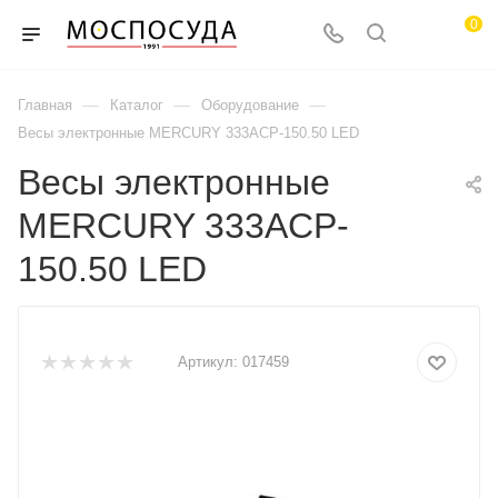
0
—
—
—
Главная
Каталог
Оборудование
Весы электронные MERCURY 333ACP-150.50 LED
Весы электронные
MERCURY 333ACP-
150.50 LED
Артикул:
017459