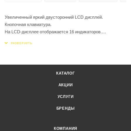
Увеличенный яркий двусторонний LCD дисплей.
Кнопочная клавиатура.
На LCD-дисплее отображается 16 индикаторов.
Табло закреплено на складной стойке.
Доступно 5 ячеек памяти для цены товара.
Рама корпуса из прочной стали.
Рама покрыта порошковой краской для защиты от
коррозии.
КАТАЛОГ
Крышка платформы из нержавеющей стали.
Регулируемые опоры.
АКЦИИ
УСЛУГИ
БРЕНДЫ
КОМПАНИЯ