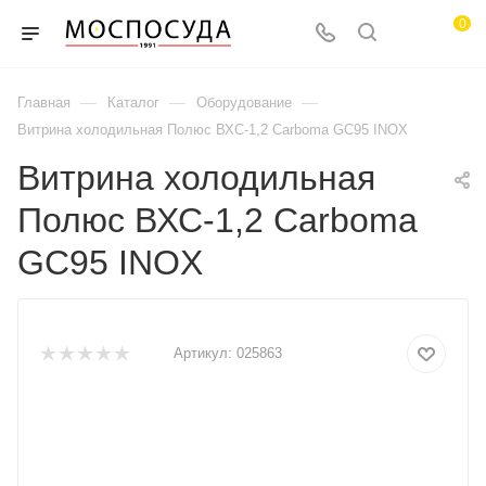
0
—
—
—
Главная
Каталог
Оборудование
Витрина холодильная Полюс ВХС-1,2 Carboma GC95 INOX
Витрина холодильная
Полюс ВХС-1,2 Carboma
GC95 INOX
Артикул:
025863