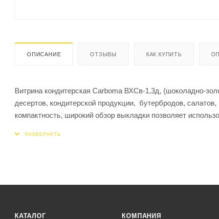
ОПИСАНИЕ
ОТЗЫВЫ
КАК КУПИТЬ
ОП
Витрина кондитерская Carboma ВХСв-1,3д, (шоколадно-зол
десертов, кондитерской продукции, бутербродов, салатов,
компактность, широкий обзор выкладки позволяет использо
Витрина имеет три полки с подсветкой, выпуклое переднее 
Оборудование оснащено микропроцессорным блоком управл
качественной нержавеющей стали.
с подсветкой
КАТАЛОГ
КОМПАНИЯ