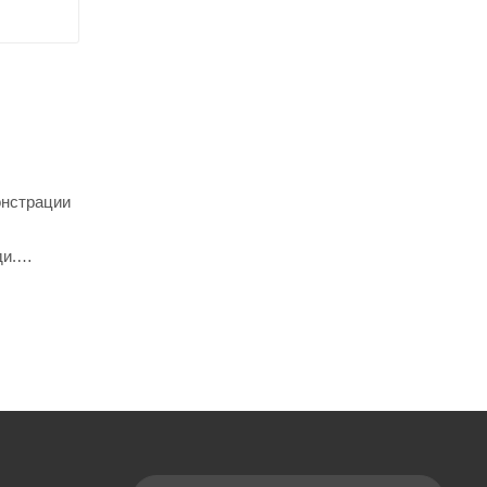
онстрации
и.
лены из