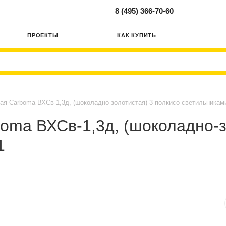
8 (495) 366-70-60
ПРОЕКТЫ
КАК КУПИТЬ
ая Carboma ВХСв-1,3д, (шоколадно-золотистая) 3 полкисо светильниками 
oma ВХСв-1,3д, (шоколадно-з
1