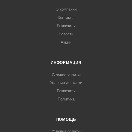
оснащена светильником и ночными шторками. Высота
О компании
ножек регулируется от 20 до 35 мм для установки
оборудования на неровном полу. Витрина оборудована
Контакты
дополнительным накопителем со стороны продавца.
Реквизиты
Новости
Акции
ИНФОРМАЦИЯ
Условия оплаты
Условия доставки
Реквизиты
Политика
ПОМОЩЬ
Условия оплаты