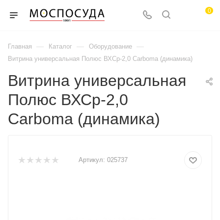
0
—
—
—
Главная
Каталог
Оборудование
Витрина универсальная Полюс ВХСр-2,0 Carboma (динамика)
Витрина универсальная
Полюс ВХСр-2,0
Carboma (динамика)
Артикул:
025737